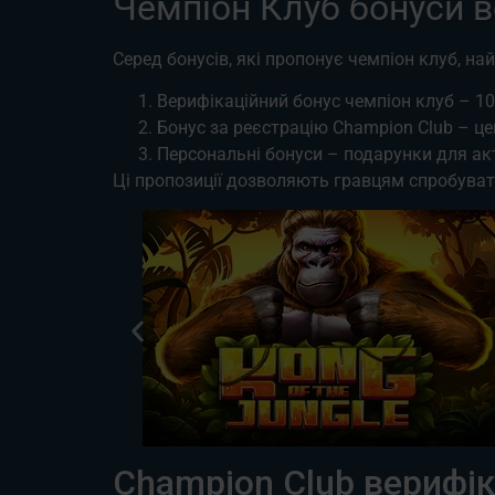
Чемпіон Клуб бонуси в
Серед бонусів, які пропонує
чемпіон клуб
, на
Верифікаційний бонус чемпіон клуб
– 10
Бонус за реєстрацію Champion Club
– це
Персональні бонуси – подарунки для ак
Ці пропозиції дозволяють гравцям спробувати
Champion Club верифік