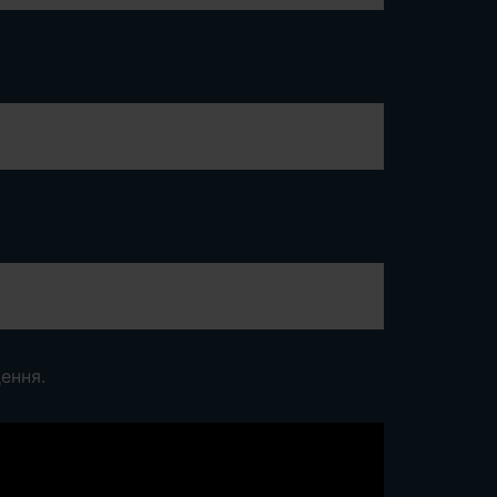
ення.