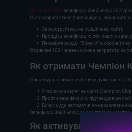
Champion Club
верифікаційний бонус 2025 рок
Щоб скористатися пропозицією, виконайте кі
Зареєструйтесь на офіційному сайті.
Пройдіть верифікацію облікового запису
Перевірте розділ “Бонуси” в особистому 
Отримані 100 гривень можна витратити на ул
Як отримати Чемпіон К
Процедура отримання бонусу дуже проста. Ва
Створити акаунт на сайті Champion Club
Пройти верифікацію, підтвердивши свої 
Бонус буде автоматично нарахований н
Верифікаційний бонус за реєстрацію чемпіон
Як активувати промок