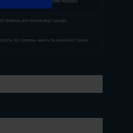
нараховуються у випадковому порядку.
00 гривень для переможця турніру.
грати 300 гривень навіть за невеликі ставки.