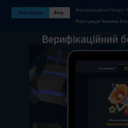
Верифікаційний бонус 
Реєстрація
Вхід
Реєстрація Чемпіон Кл
Верифікаційний б