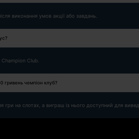
сля виконання умов акції або завдань.
ус?
ю Champion Club.
0 гривень чемпіон клуб?
 гри на слотах, а виграш із нього доступний для вивед