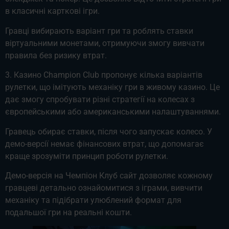
в класичні карткові ігри.
Гравці вибирають варіант гри та роблять ставки
віртуальними монетами, отримуючи змогу вивчати
правила без ризику втрат.
3. Казино Champion Club пропонує кілька варіантів
рулетки, що імітують механіку гри в живому казино. Це
дає змогу спробувати різні стратегії на колесах з
європейськими або американськими налаштуваннями.
Гравець обирає ставки, після чого запускає колесо. У
демо-версії немає фінансових втрат, що допомагає
краще зрозуміти принцип роботи рулетки.
Демо-версія на Чемпіон Клуб сайт дозволяє кожному
гравцеві детально ознайомитися з іграми, вивчити
механіку та підібрати улюблений формат для
подальшої гри на реальні кошти.