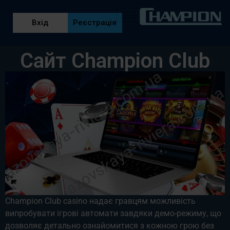
Вхід
Реєстрація
Сайт Champion Club
Champion Club casino надає гравцям можливість
випробувати ігрові автомати завдяки демо-режиму, що
дозволяє детально ознайомитися з кожною грою без