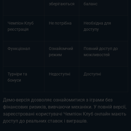
зберігаються
баланс
Чемпіон Клуб
Не потрібна
Необхідна для
реєстрація
доступу
Функціонал
Ознайомчий
Повний доступ до
режим
можливостей
Турніри та
Недоступні
Доступні
бонуси
Демо-версія дозволяє ознайомитися з іграми без
фінансових ризиків, вивчаючи механіки. У повній версії,
зареєстровані користувачі Чемпіон Клуб онлайн мають
доступ до реальних ставок і виграшів.