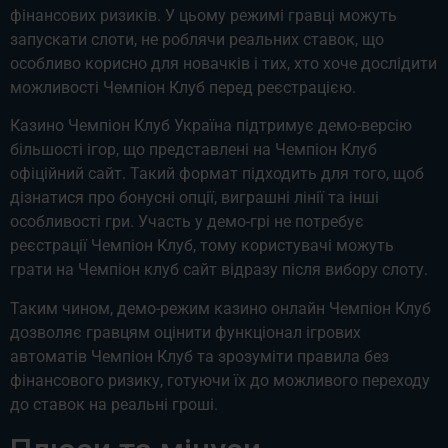
фінансових ризиків. У цьому режимі гравці можуть
запускати слоти, не роблячи реальних ставок, що
особливо корисно для новачків і тих, хто хоче дослідити
можливості Чемпіон Клуб перед реєстрацією.
Казино Чемпіон Клуб Україна підтримує демо-версію
більшості ігор, що представлені на Чемпіон Клуб
офіційний сайт. Такий формат підходить для того, щоб
дізнатися про бонусні опції, виграшні лінії та інші
особливості гри. Участь у демо-грі не потребує
реєстрації Чемпіон Клуб, тому користувачі можуть
грати на Чемпіон клуб сайт відразу після вибору слоту.
Таким чином, демо-режим казино онлайн Чемпіон Клуб
дозволяє гравцям оцінити функціонал ігрових
автоматів Чемпіон Клуб та зрозуміти правила без
фінансового ризику, готуючи їх до можливого переходу
до ставок на реальні гроші.