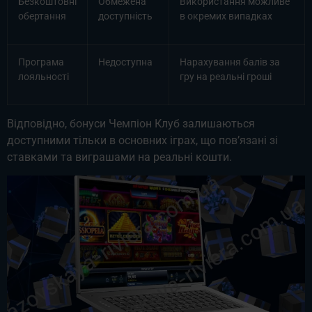
Безкоштовні
Обмежена
Використання можливе
обертання
доступність
в окремих випадках
Програма
Недоступна
Нарахування балів за
лояльності
гру на реальні гроші
Відповідно, бонуси Чемпіон Клуб залишаються
доступними тільки в основних іграх, що пов’язані зі
ставками та виграшами на реальні кошти.