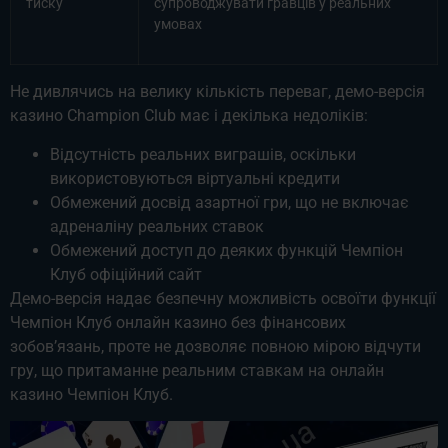
тиску
супроводжувати гравців у реальних
умовах
Не дивлячись на велику кількість переваг, демо-версія
казино Champion Club має і декілька недоліків:
Відсутність реальних виграшів, оскільки
використовуються віртуальні кредити
Обмежений досвід азартної гри, що не включає
адреналіну реальних ставок
Обмежений доступ до деяких функцій Чемпіон
Клуб офіційний сайт
Демо-версія надає безпечну можливість освоїти функції
Чемпіон Клуб онлайн казино без фінансових
зобов’язань, проте не дозволяє повною мірою відчути
гру, що притаманне реальним ставкам на онлайн
казино Чемпіон Клуб.