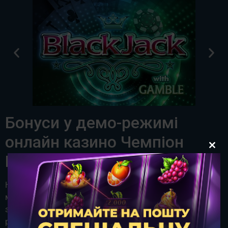
Бонуси у демо-режимі
онлайн казино Чемпіон
Clos
Клуб – доступні чи ні?
На платформі онлайн казино Чемпіон Клуб гравці
мають можливість використовувати бонуси у
звичайних іграх, проте демо-версії слотів та інших
розваг мають свої особливості. У онлайн казино