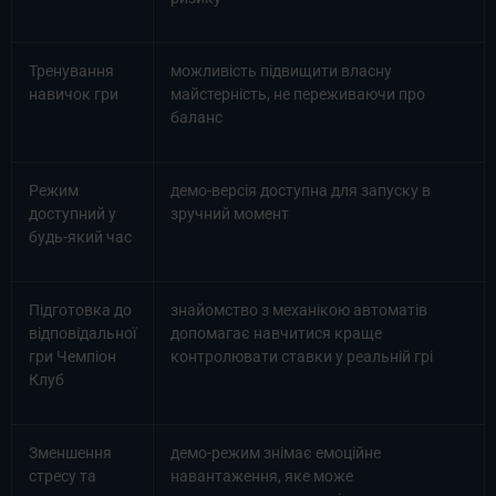
Тренування
можливість підвищити власну
навичок гри
майстерність, не переживаючи про
баланс
Режим
демо-версія доступна для запуску в
доступний у
зручний момент
будь-який час
Підготовка до
знайомство з механікою автоматів
відповідальної
допомагає навчитися краще
гри Чемпіон
контролювати ставки у реальній грі
Клуб
Зменшення
демо-режим знімає емоційне
стресу та
навантаження, яке може