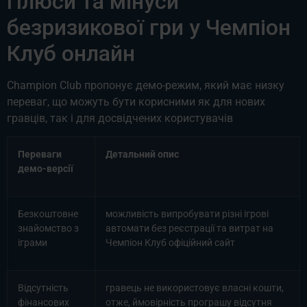
Плюси та мінуси
безризикової гри у Чемпіон
Клуб онлайн
Champion Club пропонує демо-режим, який має низку
переваг, що можуть бути корисними як для нових
гравців, так і для досвідчених користувачів
Переваги
Детальний опис
демо-версії
Безкоштовне
можливість випробувати різні ігрові
знайомство з
автомати без реєстрації та витрат на
іграми
Чемпіон Клуб офіційний сайт
Відсутність
гравець не використовує власні кошти,
фінансових
отже, ймовірність програшу відсутня